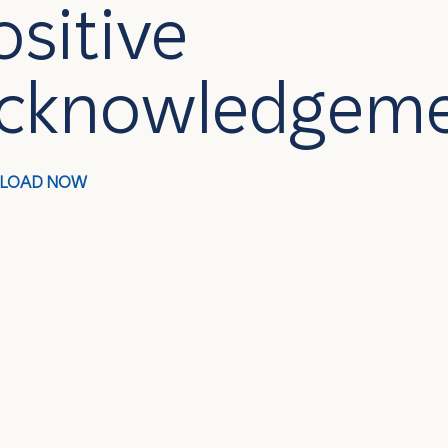
ositive
cknowledgem
LOAD NOW