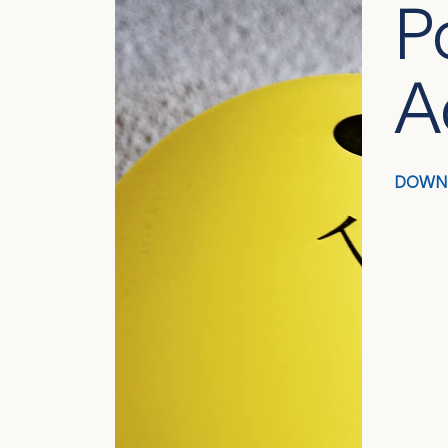
P
A
DOWN