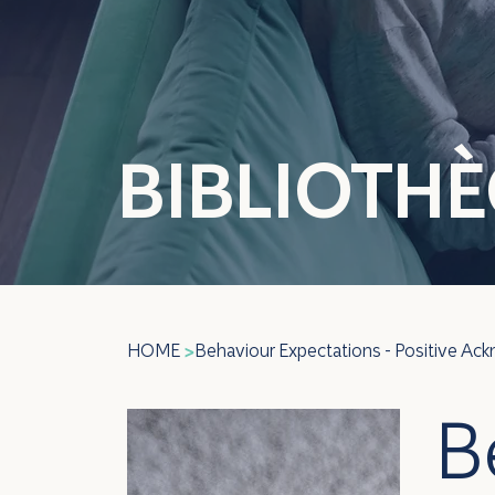
BIBLIOTH
HOME
Behaviour Expectations - Positive A
>
B