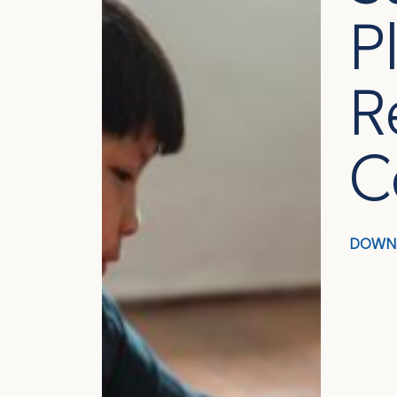
P
R
C
DOWN