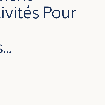
tivités Pour
..