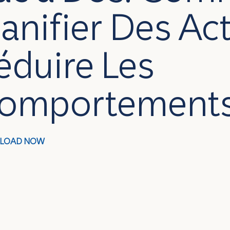
lanifier Des Ac
éduire Les
omportements.
LOAD NOW