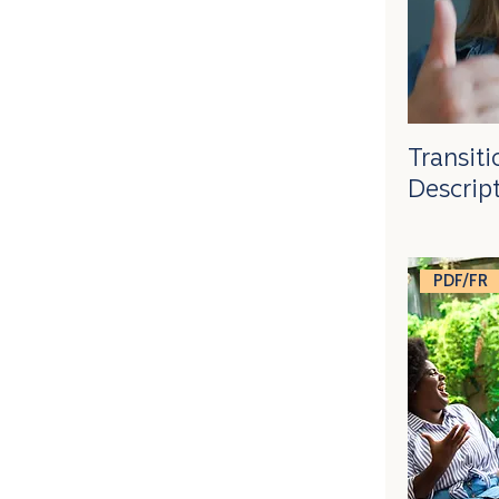
Transit
Descript
PDF/FR