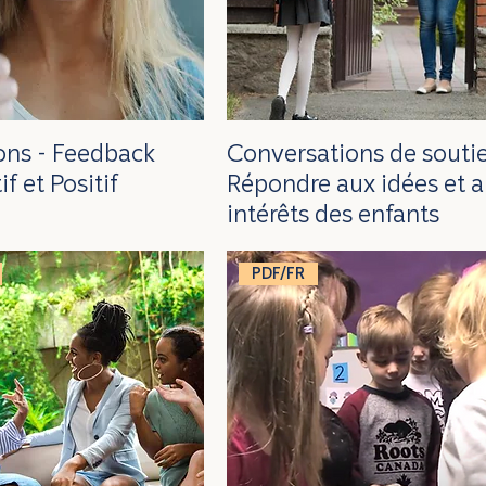
ions - Feedback
Conversations de soutie
if et Positif
Répondre aux idées et 
intérêts des enfants
PDF/FR