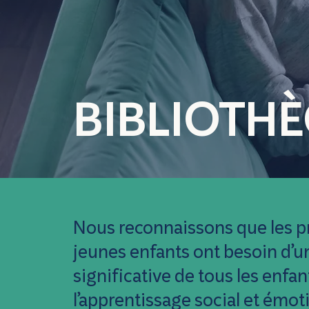
BIBLIOTH
Nous reconnaissons que les pr
jeunes enfants ont besoin d’un
significative de tous les enfa
l’apprentissage social et émo