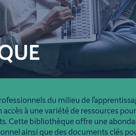
ÈQUE
ofessionnels du milieu de l’apprentissag
 accès à une variété de ressources pour 
nts. Cette bibliothèque offre une abond
tionnel ainsi que des documents clés po