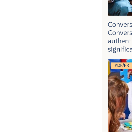
Convers
Convers
authent
signific
PDF/FR